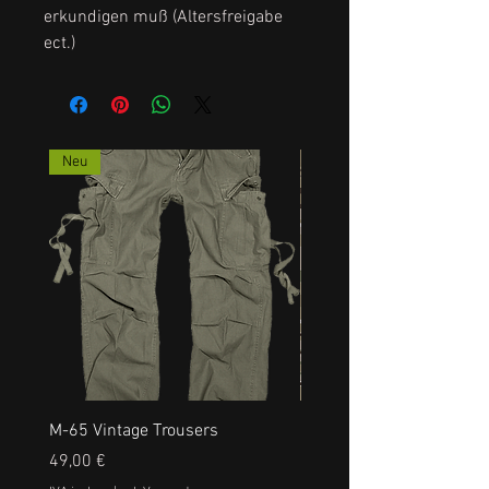
erkundigen muß (Altersfreigabe
ect.)
Neu
M-65 Vintage Trousers
US RANGERHOSE, NEU, a
Prezzo
Prezzo
49,00 €
35,00 €