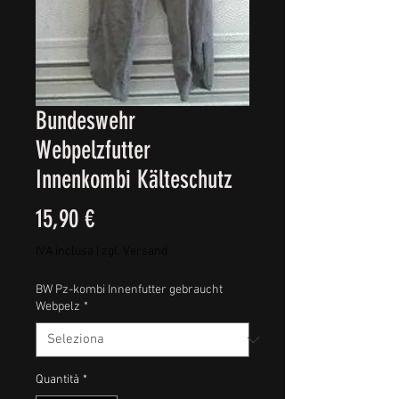
Bundeswehr
Webpelzfutter
Innenkombi Kälteschutz
Prezzo
15,90 €
IVA inclusa
|
zgl. Versand
BW Pz-kombi Innenfutter gebraucht
Webpelz
*
Quantità
*