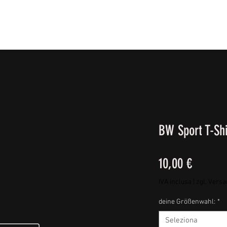
IE FÜßE
BEKLEIDUNG
CAMPING/REISE & EQUIPMEN
BW Sport T-Shi
Prezzo
10,00 €
IVA inclusa
|
zgl. Vers
deine Größenwahl:
*
Seleziona