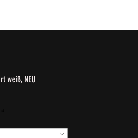
T
SURVIVALKURSE
Winter-/ Frühjahrkatalog 202
rt weiß, NEU
and