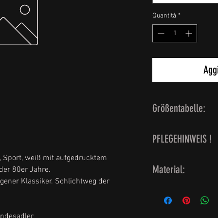
Quantità
*
Aggi
Größentabelle:
BW Grösse 4 = Her
PFLEGEHINWEIS !
BW Grösse 5 = Her
BW Grösse 6 = Her
 Sport, weiß mit aufgedrucktem
waschbar bei 60 G
BW Grösse 7 = Her
Material:
der 80er Jahre.
gener Klassiker. Schlichtweg der
100 % Baumwolle
undesadler