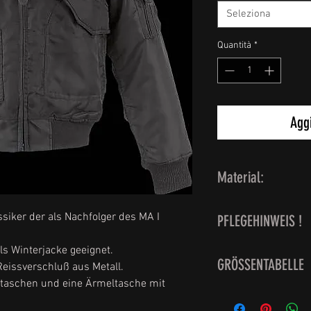
Seleziona
Quantità
*
Aggi
Material:
Obermaterial: 100 
siker der als Nachfolger des MA I
PFLEGEHINWEIS !
Füllung: 100 % Poly
Innenfutter: 100 % 
ls Winterjacke geeignet.
waschbar bei 30 Gr
Rippbündchen: 69 %
GRÖSSENTABELLE
Reissverschluß aus Metall.
der Imprägnierung.
ntaschen und eine Ärmeltasche mit
Feucht aufhängen
Grösse S = Herren