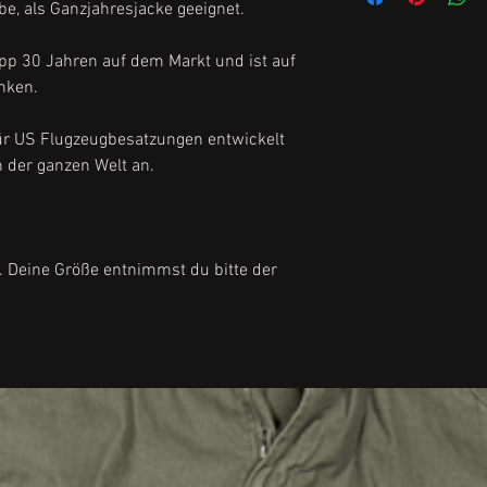
Grösse M = Herre
, als Ganzjahresjacke geeignet.
Grösse L = Herre
Grösse XL = Herre
app 30 Jahren auf dem Markt und ist auf
Grösse XXL = Herr
nken.
Grösse 3XL = Herr
Grösse 4XL = Herr
ür US Flugzeugbesatzungen entwickelt
Grösse 5XL = Herr
n der ganzen Welt an.
L. Deine Größe entnimmst du bitte der