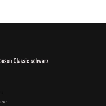
T
SURVIVALKURSE
Winter-/ Frühjahrkatalog 202
ouson Classic schwarz
and
Neu
*