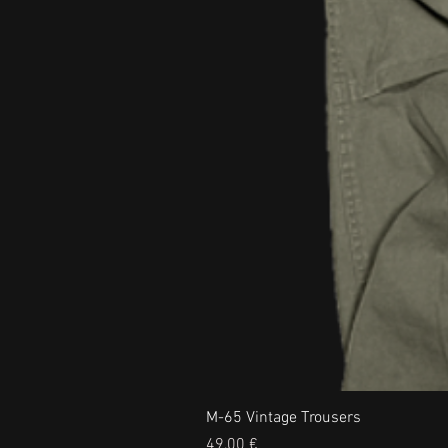
M-65 Vintage Trousers
Prezzo
49,00 €