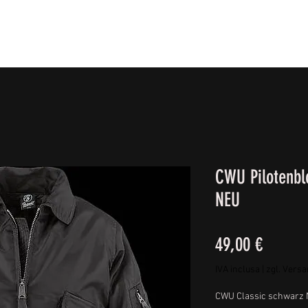
IE FÜßE
BEKLEIDUNG
CAMPING/REISE & EQUIPMEN
CWU Pilotenbl
NEU
Prezzo
49,00 €
IVA inclusa
|
zgl. Vers
CWU Classic schwarz 