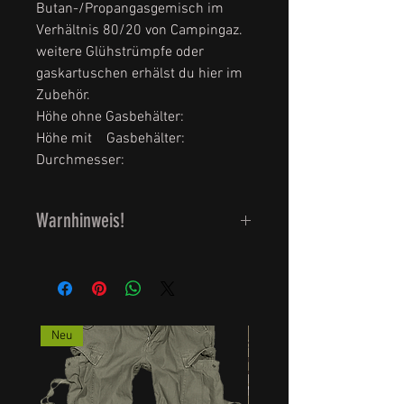
Butan-/Propangasgemisch im
Verhältnis 80/20 von Campingaz.
weitere Glühstrümpfe oder
gaskartuschen erhälst du hier im
Zubehör.
Höhe ohne Gasbehälter:
Höhe mit Gasbehälter:
Durchmesser:
Warnhinweis!
Die Kartusche enthält
entzündliches Gas.
Vor Inbetriebnahme UNBEDINGT !
die Gebrauchsanweisung lesen.
Neu
Die unsachgemäße
Inbetriebnahme kann Schaden an
Leib und Leben verursachen.