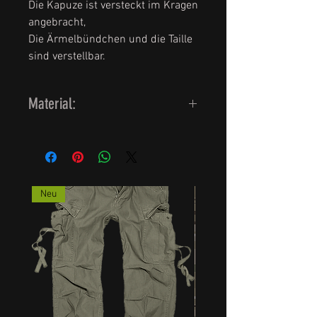
Die Kapuze ist versteckt im Kragen
angebracht,
Die Ärmelbündchen und die Taille
sind verstellbar.
Material:
Aussenmaterial /Oberstoff:
100 % Baumwolle
Futterstoff: 100 % Polyamid
Fütterung: 100 % Polyamid
Neu