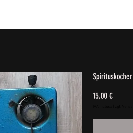
IE FÜßE
BEKLEIDUNG
CAMPING/REISE & EQUIPMEN
Spirituskoche
Prezzo
15,00 €
IVA inclusa
|
zgl. Vers