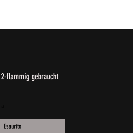
T
SURVIVALKURSE
Winter-/ Frühjahrkatalog 202
r 2-flammig gebraucht
and
Esaurito