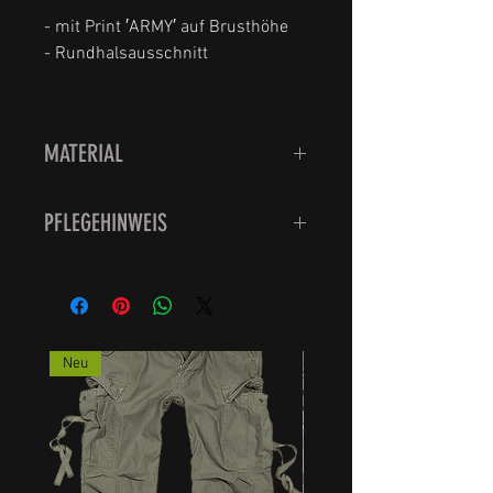
- mit Print ′ARMY′ auf Brusthöhe
- Rundhalsausschnitt
MATERIAL
100% Baumwolle
PFLEGEHINWEIS
Waschbar bei 30 Grad.
Bitte nicht den Trockner
verwenden sondern feucht
aufhängen, das schont die Qualität
Neu
der Strümpfe.
Schadstoffgeprüft.