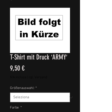
T-Shirt mit Druck ′ARMY′
Prezzo
9,50 €
IVA inclusa
|
zgl. Versand
Größenauswahl:
*
Farbe
*