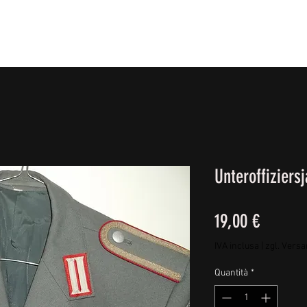
IE FÜßE
BEKLEIDUNG
CAMPING/REISE & EQUIPMEN
Unteroffiziers
Prezzo
19,00 €
IVA inclusa
|
zgl. Vers
Quantità
*