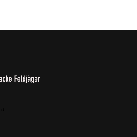
T
SURVIVALKURSE
Winter-/ Frühjahrkatalog 202
jacke Feldjäger
and