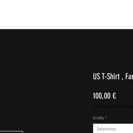
IE FÜßE
BEKLEIDUNG
CAMPING/REISE & EQUIPMEN
US T-Shirt , F
Prezz
100,00 €
IVA inclusa
|
zgl. Vers
Größe
*
Seleziona