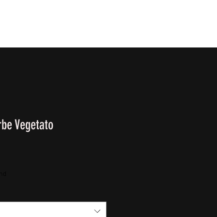
T
SURVIVALKURSE
Winter-/ Frühjahrkatalog 202
arbe Vegetato
o
and