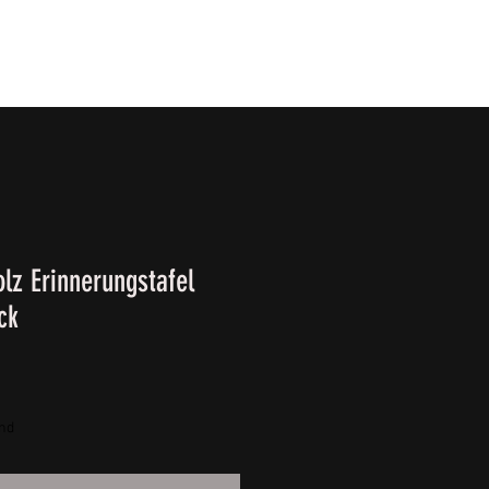
T
SURVIVALKURSE
Winter-/ Frühjahrkatalog 202
lz Erinnerungstafel
ck
and