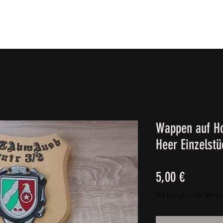
IE FÜßE
BEKLEIDUNG
CAMPING/REISE & EQUIPMEN
Wappen auf Ho
Heer Einzelstü
Prezzo
5,00 €
IVA inclusa
|
zgl. Vers