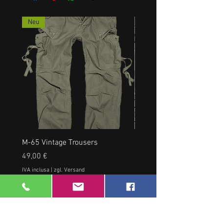
Neu
M-65 Vintage Trousers
US RANGERHOSE, NEU, a
Prezzo
Prezzo
49,00 €
35,00 €
IVA inclusa
|
zgl. Versand
IVA inclusa