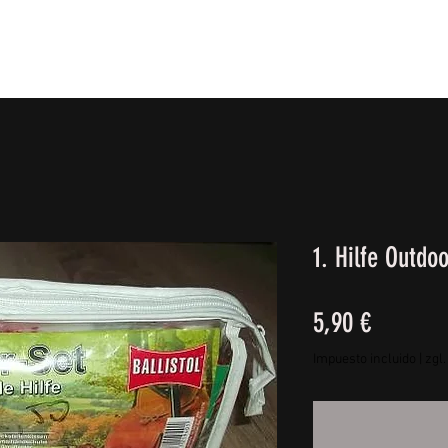
IE FÜßE
BEKLEIDUNG
CAMPING/REISE & EQUIPMEN
1. Hilfe Outdoo
Precio
5,90 €
Impuesto incluido
|
zgl