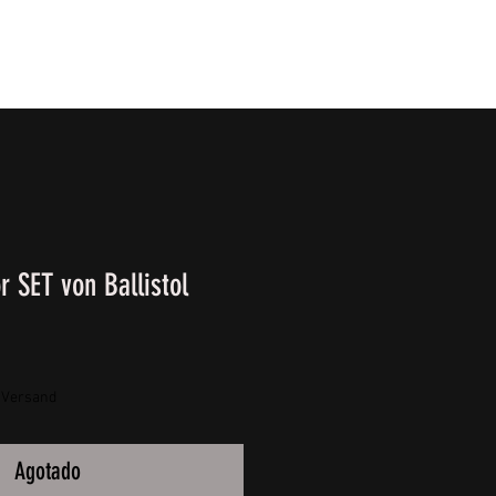
T
SURVIVALKURSE
Winter-/ Frühjahrkatalog 202
r SET von Ballistol
. Versand
Agotado