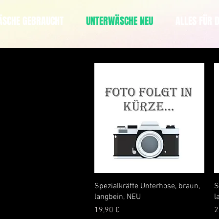
ÄSCHE GEBRAUCHT
UNTERWÄSCHE NEU
ALLES FÜR D
Vista rápida
Spezialkräfte Unterhose, braun,
S
langbein, NEU
l
Precio
P
19,90 €
2