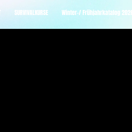
T
SURVIVALKURSE
Winter-/ Frühjahrkatalog 202