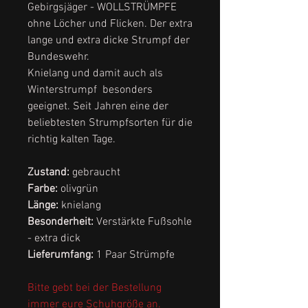
Gebirgsjäger - WOLLSTRÜMPFE
ohne Löcher und Flicken. Der extra
lange und extra dicke Strumpf der
Bundeswehr.
Knielang und damit auch als
Winterstrumpf besonders
geeignet. Seit Jahren eine der
beliebtesten Strumpfsorten für die
richtig kalten Tage.
Zustand:
gebraucht
Farbe:
olivgrün
Länge:
knielang
Besonderheit:
Verstärkte Fußsohle
- extra dick
Lieferumfang:
1 Paar Strümpfe
Bitte gebt bei der Bestellung
immer eure Schuhgröße an.