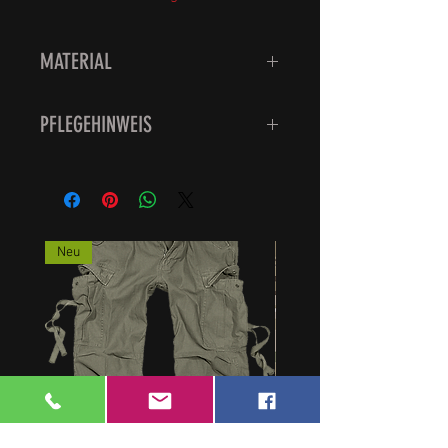
MATERIAL
80 % Wolle, 20 % Polyamid
PFLEGEHINWEIS
Waschbar bei 30 Grad, bitte nicht
den Trockner verwenden sondern
feucht aufhängen, das schont die
Qualität der Strümpfe.
Neu
Schadstoffgeprüft!