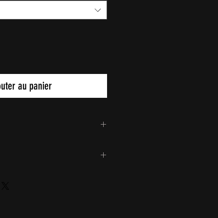
outer au panier
!
el sind natürlich anbei,
el zu diesem Paar Stiefel zum
on 2 € pro Paar findest du in
und Schuhe.