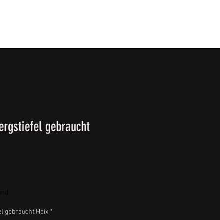
T
SURVIVALKURSE
Winter-/ Frühjahrkatalog 202
rgstiefel gebraucht
and
l gebraucht Haix
*