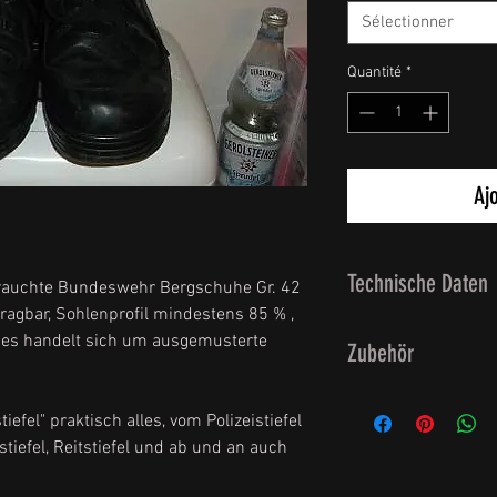
Sélectionner
Quantité
*
Aj
Technische Daten
rauchte Bundeswehr Bergschuhe Gr. 42
ragbar, Sohlenprofil mindestens 85 % ,
Beschreibung folgt 
, es handelt sich um ausgemusterte
Zubehör
Ein paar Schnürsenk
iefel" praktisch alles, vom Polizeistiefel
weitere Schnürsenk
istiefel, Reitstiefel und ab und an auch
Dauerniedrigpreis v
der Rubrik Stiefel 