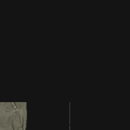
sen hat sich auch der
ENREISSVERSCHLUß. er wird
ie Fußlasche eingeschnürt und
deine Stiefel nicht mehr
chnüren, denn du benutzt
erschluß.
 erhälst du in der Rubrik
"