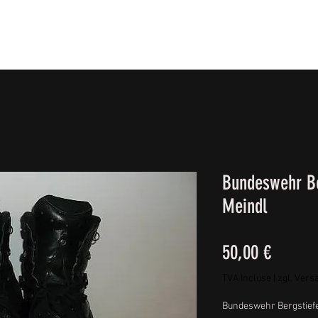
IE FÜßE
BEKLEIDUNG
CAMPING/REISE & EQUIPMEN
Bundeswehr Be
Meindl
Prix
50,00 €
TVA Incluse
|
zgl. Vers
Bundeswehr Bergstiefe