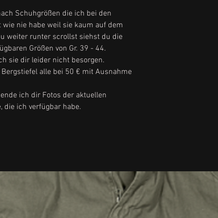
ach Schuhgrößen die ich bei den
als Praktisch erwie
t wie nie habe weil sie kaum auf dem
sogenannte PILOT
Du weiter runter scrollst siehst du die
einfach mittig in d
rfügbaren Größen von Gr. 39 - 44.
schon brauchst du 
 sie dir leider nicht besorgen.
zeitaufwendig zu s
n Bergstiefel alle bei 50 € mit Ausnahme
einfach den Reissv
Auch diesen Artikel
ende ich dir Fotos der aktuellen
"Stiefel und Schuhe
, die ich verfügbar habe.