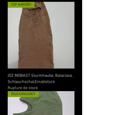
TOP-RARITÄT!
IDZ MOBAST Sturmhaube, Balaclava ,
Schlauchschal,Einzelstück
Rupture de stock
TAGESANGEBOT