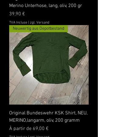
Merino Unterhose, lang, oliv, 200 gr
Prix
39,90 €
TVA Incluse
|
zgl. Versand
Neuwertig aus Depotbestand
Original Bundeswehr KSK Shirt, NEU,
MERINO,langarm, oliv, 200 gramm
Prix promotionnel
À partir de
69,00 €