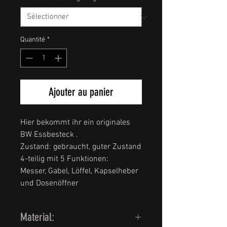
Quantité
*
Ajouter au panier
Hier bekommt ihr ein originales
BW Essbesteck .
Zustand: gebraucht, guter Zustand
4-teilig mit 5 Funktionen:
Messer, Gabel, Löffel, Kapselheber
und Dosenöffner
Material: