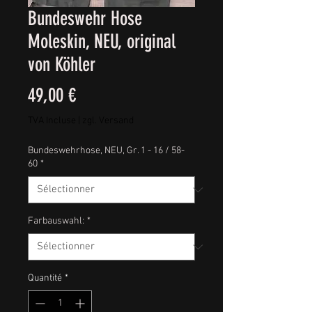
Bundeswehr Hose
Moleskin, NEU, original
von Köhler
Prix
49,00 €
TVA Incluse
|
zgl. Versand
Bundeswehrhose, NEU, Gr. 1 - 16 / 58-
60
*
Farbauswahl:
*
Quantité
*