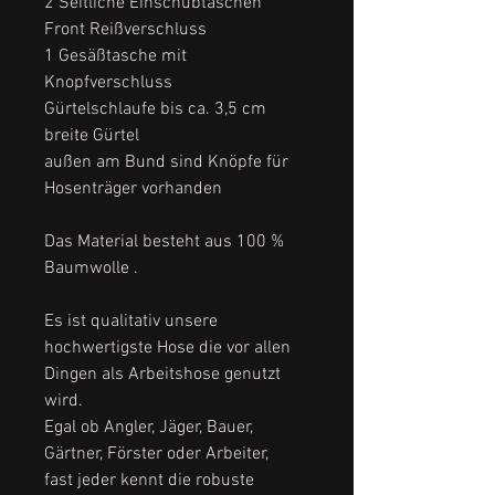
2 Seitliche Einschubtaschen
Front Reißverschluss
1 Gesäßtasche mit
Knopfverschluss
Gürtelschlaufe bis ca. 3,5 cm
breite Gürtel
außen am Bund sind Knöpfe für
Hosenträger vorhanden
Das Material besteht aus 100 %
Baumwolle .
Es ist qualitativ unsere
hochwertigste Hose die vor allen
Dingen als Arbeitshose genutzt
wird.
Egal ob Angler, Jäger, Bauer,
Gärtner, Förster oder Arbeiter,
fast jeder kennt die robuste