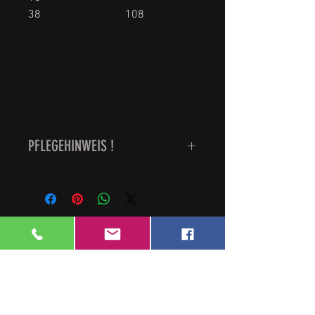
38 108
PFLEGEHINWEIS !
Du erwirbst eine robuste Hose,
waschbar bei 60 Grad und
bügelbar, die Bundeswehrhosen
sind schadstoffgeprüft
Neu