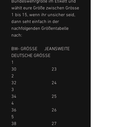
Bundeswehrgröße im Etikett und
wählt eure Größe zwischen Grösse
1 bis 15, wenn ihr unsicher seid,
dann seht einfach in der
nachfolgenden Größentabelle
nach:
BW- GRÖSSE JEANSWEITE
DEUTSCHE GRÖSSE
1
30 23
2
32 24
3
34 25
4
36 26
5
38 27