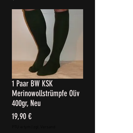
1 Paar BW KSK
Merinowollstrümpfe Oliv
400gr, Neu
Cena
19,90 €
PTU w tym
|
zgl. Versand