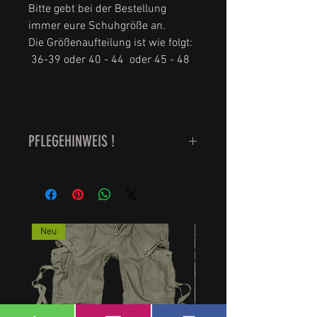
Bitte gebt bei der Bestellung
immer eure Schuhgröße an.
Die Größenaufteilung ist wie folgt:
36-39 oder 40 - 44 oder 45 - 48
PFLEGEHINWEIS !
Waschbar bei 60 Grad, bitte nicht
den Trockner verwenden sondern
feucht aufhängen, das schont die
Qualität der Strümpfe
Neu