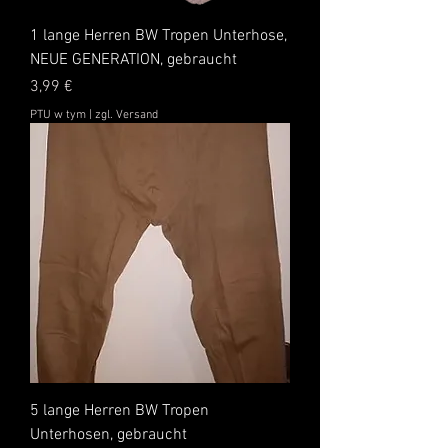
1 lange Herren BW Tropen Unterhose,
NEUE GENERATION, gebraucht
Cena
3,99 €
PTU w tym
|
zgl. Versand
5 lange Herren BW Tropen
Unterhosen, gebraucht