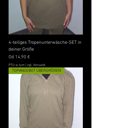
4-teiliges Tropenunterwäsche-SET in
deiner Größe
Cena rabatowa
Od
14,90 €
PTU w tym
|
zgl. Versand
TOPANGEBOT ÜBERGRÖßEN