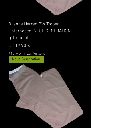
3 lange Herren BW Tropen
Unterhosen, NEUE GENERATION,
gebraucht
Cena rabatowa
Od
19,90 €
PTU w tym
|
zgl. Versand
Neue Generation