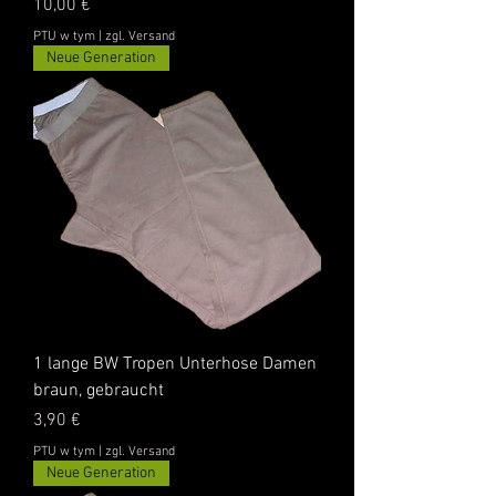
Cena
10,00 €
PTU w tym
|
zgl. Versand
Neue Generation
1 lange BW Tropen Unterhose Damen
braun, gebraucht
Cena
3,90 €
PTU w tym
|
zgl. Versand
Neue Generation