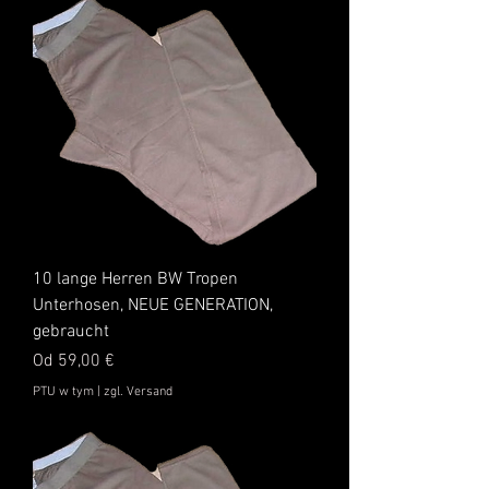
10 lange Herren BW Tropen
Unterhosen, NEUE GENERATION,
gebraucht
Cena rabatowa
Od
59,00 €
PTU w tym
|
zgl. Versand