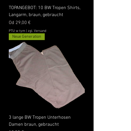
TOPANGEBOT: 10 BW Tropen Shirts,
Langarm, braun, gebraucht
Cena rabatowa
Od
29,00 €
PTU w tym
|
zgl. Versand
Neue Generation
3 lange BW Tropen Unterhosen
Damen braun, gebraucht