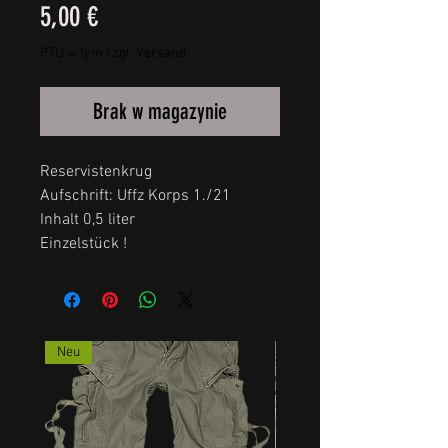
Cena
5,00 €
PTU w tym
|
zgl. Versand
Brak w magazynie
Reservistenkrug
Aufschrift: Uffz Korps 1./21
Inhalt 0,5 liter
Einzelstück !
Neu