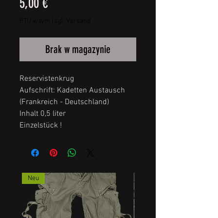
Cena
5,00 €
PTU w tym
|
zgl. Versand
Brak w magazynie
Reservistenkrug
Aufschrift: Kadetten Austausch
(Frankreich - Deutschland)
Inhalt 0,5 liter
Einzelstück !
Neu