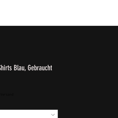
T
SURVIVALKURSE
Winter-/ Frühjahrkatalog 202
hirts Blau, Gebraucht
. Versand