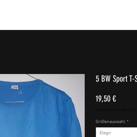
IE FÜßE
BEKLEIDUNG
CAMPING/REISE & EQUIPMEN
5 BW Sport T-S
Precio
19,50 €
Impuesto incluido
|
zgl
Größenauswahl:
*
Elegir