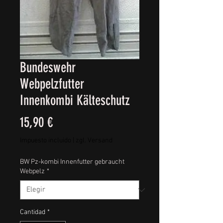
Bundeswehr
Webpelzfutter
Innenkombi Kälteschutz
Precio
15,90 €
Impuesto incluido
|
zgl. Versand
BW Pz-kombi Innenfutter gebraucht
Webpelz
*
Cantidad
*