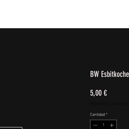
IE FÜßE
BEKLEIDUNG
CAMPING/REISE & EQUIPMEN
BW Esbitkoche
Precio
5,00 €
Impuesto incluido
|
zgl
Cantidad
*