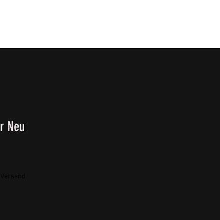
T
SURVIVALKURSE
Winter-/ Frühjahrkatalog 202
r Neu
. Versand