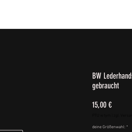
IE FÜßE
BEKLEIDUNG
CAMPING/REISE & EQUIPMEN
BW Lederhands
gebraucht
Cena
15,00 €
PTU w tym
|
zgl. Versa
deine Größenwahl:
*