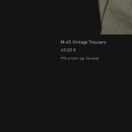
M-65 Vintage Trousers
Cena
49,00 €
PTU w tym
|
zgl. Versand