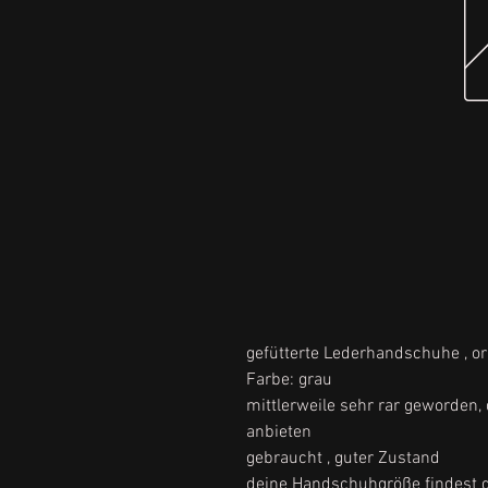
gefütterte Lederhandschuhe , or
Farbe: grau
mittlerweile sehr rar geworden,
anbieten
gebraucht , guter Zustand
deine Handschuhgröße findest d