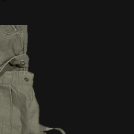
0 - 9.5 = mittel
das schützt das Leder vor
10 - 11 = groß
t bekommst du hier in der
 Stiefel"