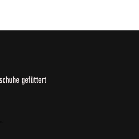
T
SURVIVALKURSE
Winter-/ Frühjahrkatalog 202
chuhe gefüttert
nd