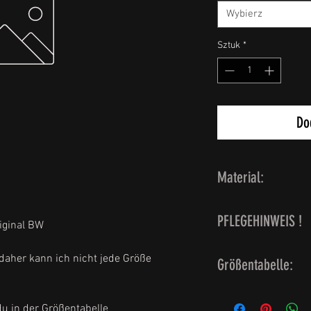
Wybierz
Sztuk
*
Do
Material:
Aussenmaterial: 1
PFLEGEHINWEIS !
Futter: 100 % Polya
iginal BW
das Produkt enthält 
nicht waschen ! Fe
Ursprungs
 daher kann ich nicht jede Größe
Größentabelle:
danach Einreiben m
Im Frühjahr wenn 
Handschuhgrösse 8.
brauchst vor dem V
u in der Größentabelle