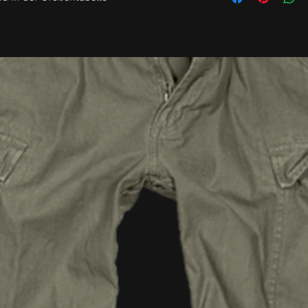
Handschuhgrösse 9.
nochmal einfetten, 
Handschuhgrösse 
Trockenheit.
Neutrales Lederfet
Rubrik "Schuhe und