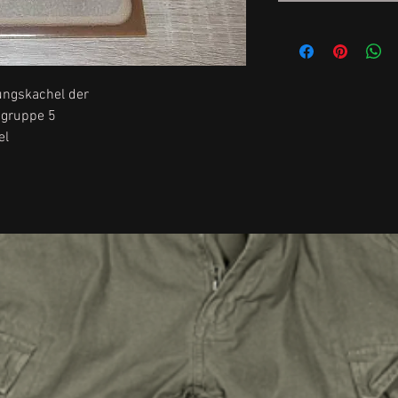
ungskachel der
sgruppe 5
el