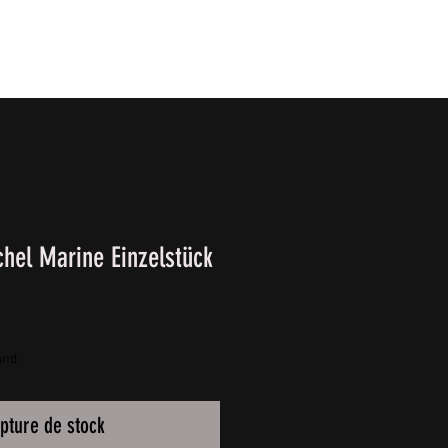
T
SURVIVALKURSE
Winter-/ Frühjahrkatalog 202
chel Marine Einzelstück
and
pture de stock