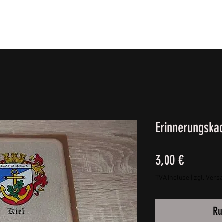
IE FÜßE
BEKLEIDUNG
CAMPING/REISE & EQUIPMEN
Erinnerungska
Prix
3,00 €
TVA Incluse
|
zgl. Vers
Ru