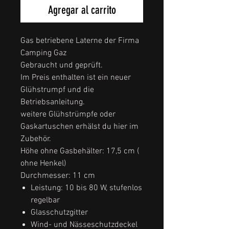
Agregar al carrito
Gas betriebene Laterne der Firma
Camping Gaz
Gebraucht und geprüft.
Im Preis enthalten ist ein neuer
Glühstrumpf und die
Betriebsanleitung.
weitere Glühstrümpfe oder
Gaskartuschen erhälst du hier im
Zubehör.
Höhe ohne Gasbehälter:
17,5 cm (
ohne Henkel)
Durchmesser: 11 cm
Leistung: 10 bis 80 W, stufenlos
regelbar
Glasschutzgitter
Wind- und Nässeschutzdeckel