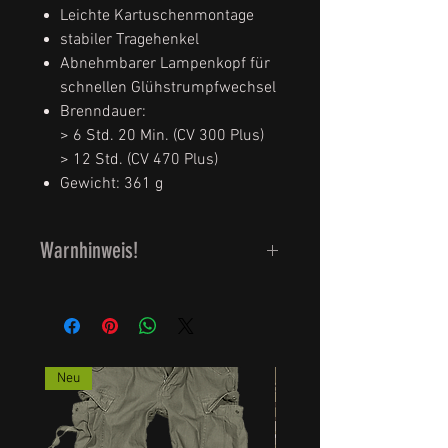
Leichte Kartuschenmontage
stabiler Tragehenkel
Abnehmbarer Lampenkopf für
schnellen Glühstrumpfwechsel
Brenndauer:
> 6 Std. 20 Min. (CV 300 Plus)
> 12 Std. (CV 470 Plus)
Gewicht: 361 g
Warnhinweis!
Kartuschen enhalten
entzündliches Gas.
Vor Inbetriebnahme UNBEDINGT !
die Gebrauchsanweisung lesen.
Neu
Die unsachgemäße
Inbetriebnahme kann Schaden an
Leib und Leben verursachen.