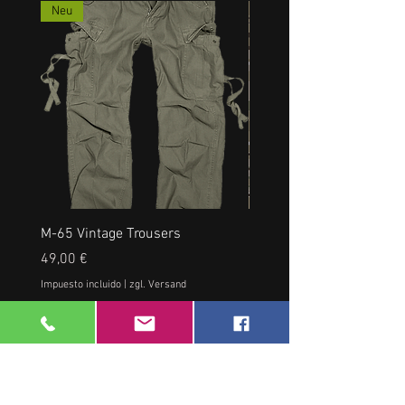
Neu
M-65 Vintage Trousers
US RANGERHOSE, NEU, a
Precio
Precio
49,00 €
35,00 €
Impuesto incluido
|
zgl. Versand
Impuesto incluido