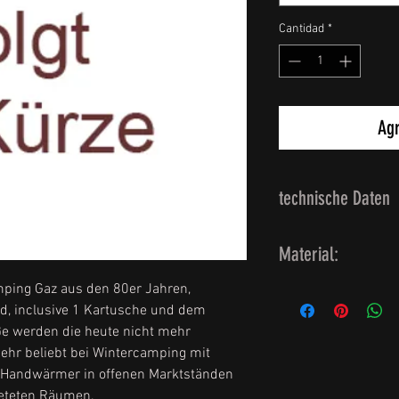
Cantidad
*
Agr
technische Daten
wird bearbeitet
Material:
mping Gaz aus den 80er Jahren,
wird bearbeitet
d, inclusive 1 Kartusche und dem
ße werden die heute nicht mehr
 sehr beliebt bei Wintercamping mit
ls Handwärmer in offenen Marktständen
teteten Räumen.