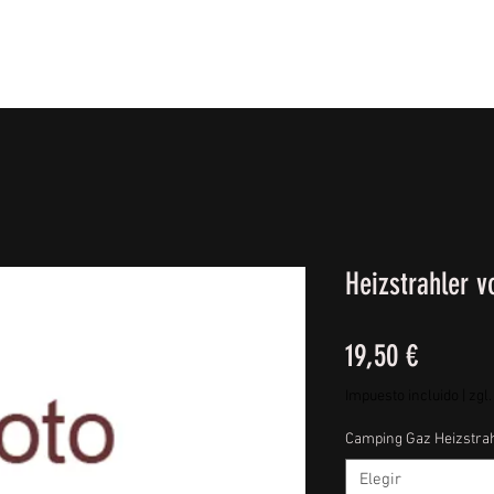
IE FÜßE
BEKLEIDUNG
CAMPING/REISE & EQUIPMEN
Heizstrahler 
Precio
19,50 €
Impuesto incluido
|
zgl
Camping Gaz Heizstrah
Elegir