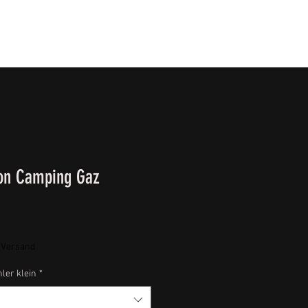
T
SURVIVALKURSE
Winter-/ Frühjahrkatalog 202
von Camping Gaz
. Versand
ler klein
*