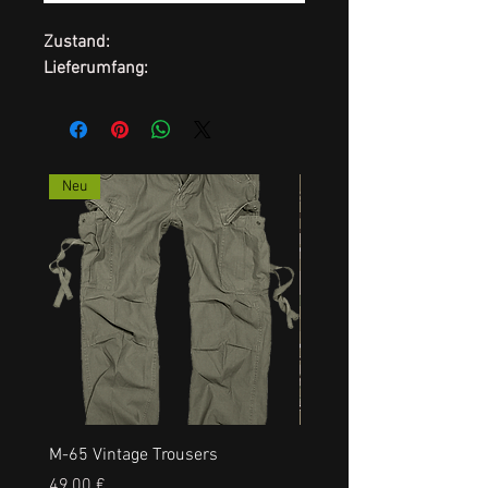
Zustand:
Lieferumfang:
Neu
M-65 Vintage Trousers
US RANGERHOSE, NEU, a
Precio
Precio
49,00 €
35,00 €