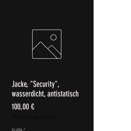
Jacke, "Security",
wasserdicht, antistatisch
Cena
100,00 €
PTU w tym
|
zgl. Versand
Größe
*