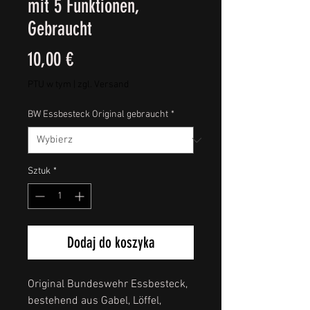
mit 5 Funktionen,
Gebraucht
Cena
10,00 €
PTU w tym
|
zgl. Versand
BW Essbesteck Original gebraucht
*
Sztuk
*
Dodaj do koszyka
Original Bundeswehr Essbesteck,
bestehend aus Gabel, Löffel,