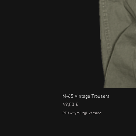
M-65 Vintage Trousers
Cena
49,00 €
PTU w tym
|
zgl. Versand