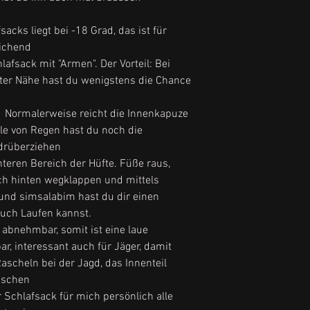
acks liegt bei -18 Grad, das ist für
eichend
hlafsack mit "Armen". Der Vorteil: Bei
ster Nähe hast du wenigstens die Chance
. Normalerweise reicht die Innenkapuze
le von Regen hast du noch die
drüberziehen
nteren Bereich der Hüfte. Füße raus,
ach hinten wegklappen und mittels
 und simsalabim hast du dir einen
auch Laufen kannst.
 abnehmbar, somit ist eine laue
 interessant auch für Jäger, damit
cheln bei der Jagd, das Innenteil
aschen
r Schlafsack für mich persönlich alle