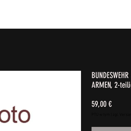
IE FÜßE
BEKLEIDUNG
CAMPING/REISE & EQUIPMEN
BUNDESWEHR 
ARMEN, 2-teili
Cena
59,00 €
PTU w tym
|
zgl. Versa