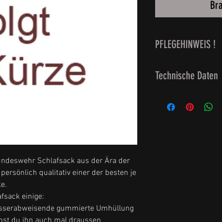
Br
PFLEGEHINWEIS !
waschbar bei 30 Gr
Technische Daten
Waschen entfernen,
KEINEN Trockner v
Gewicht 2,8 kilo
gummierte Aussenh
kältegetestet bei - 
Komfortbereich: mi
weitere Hinweise f
ndeswehr Schlafsack aus der Ära der
persönlich qualitativ einer der besten je
e.
fsack einige:
asserabweisende gummierte Umhüllung
nst du ihn auch mal draussen