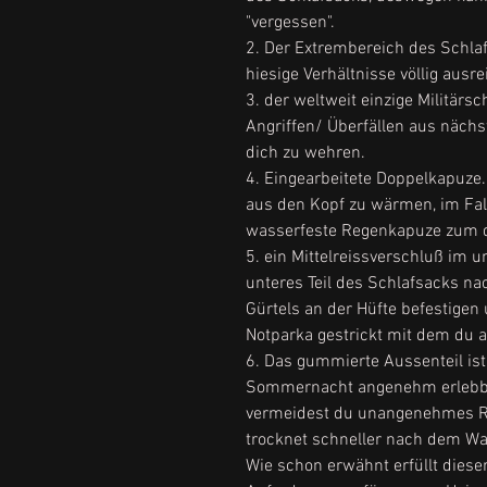
"vergessen".
2. Der Extrembereich des Schlafs
hiesige Verhältnisse völlig ausr
3. der weltweit einzige Militärsc
Angriffen/ Überfällen aus näch
dich zu wehren.
4. Eingearbeitete Doppelkapuze
aus den Kopf zu wärmen, im Fal
wasserfeste Regenkapuze zum 
5. ein Mittelreissverschluß im u
unteres Teil des Schlafsacks n
Gürtels an der Hüfte befestigen
Notparka gestrickt mit dem du 
6. Das gummierte Aussenteil ist
Sommernacht angenehm erlebbar,
vermeidest du unangenehmes Ras
trocknet schneller nach dem W
Wie schon erwähnt erfüllt diese