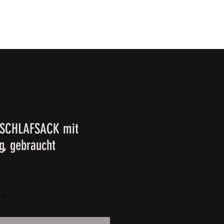
T
SURVIVALKURSE
Winter-/ Frühjahrkatalog 202
SCHLAFSACK mit
g, gebraucht
nd