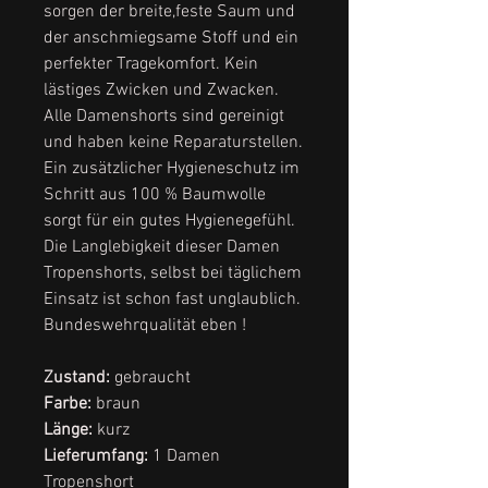
sorgen der breite,feste Saum und
der anschmiegsame Stoff und ein
perfekter Tragekomfort. Kein
lästiges Zwicken und Zwacken.
Alle Damenshorts sind gereinigt
und haben keine Reparaturstellen.
Ein zusätzlicher Hygieneschutz im
Schritt aus 100 % Baumwolle
sorgt für ein gutes Hygienegefühl.
Die Langlebigkeit dieser Damen
Tropenshorts, selbst bei täglichem
Einsatz ist schon fast unglaublich.
Bundeswehrqualität eben !
Zustand:
gebraucht
Farbe:
braun
Länge:
kurz
Lieferumfang:
1 Damen
Tropenshort