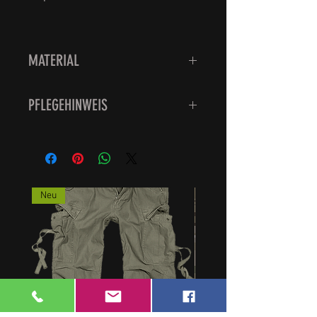
MATERIAL
68% Baumwolle, 32% Polyamid
PFLEGEHINWEIS
Bei maximal 60 Grad im
Schonwaschgang
(Feinwaschgang oder
Pflegeleichtprogramm)
Neu
waschen
Nicht bleichen
Bei maximal 150 Grad bügeln
Normal im Trockner trocknen
Feinwaschmittel verwenden;
ausreichend spülen,
Keinen Weichspüler benutzen