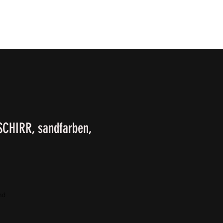
T
SURVIVALKURSE
Winter-/ Frühjahrkatalog 202
CHIRR, sandfarben,
nd