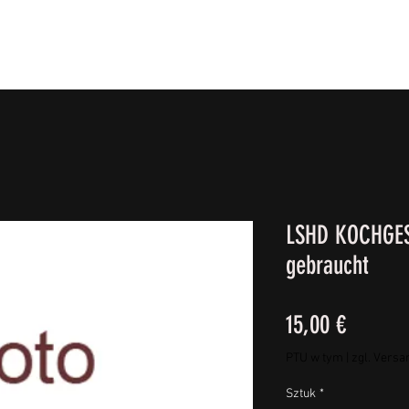
IE FÜßE
BEKLEIDUNG
CAMPING/REISE & EQUIPMEN
LSHD KOCHGES
gebraucht
Cena
15,00 €
PTU w tym
|
zgl. Versa
Sztuk
*