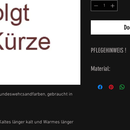
Do
PFLEGEHINWEIS !
wir empfehlen zur
Material:
Putzbürste
Aluminium.
Eigenschaften: Hält
undeswehr,sandfarben, gebraucht in
länger warm.
Kaltes länger kalt und Warmes länger