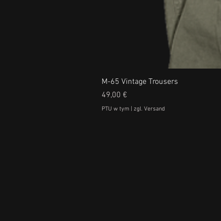
M-65 Vintage Trousers
Cena
49,00 €
PTU w tym
|
zgl. Versand