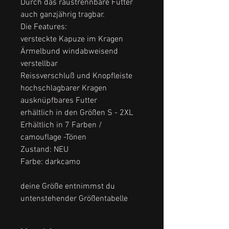
Durch das raustrennbare Futter
auch ganzjährig tragbar.
Die Features:
versteckte Kapuze im Kragen
Ärmelbund windabweisend
verstellbar
Reissverschluß und Knopfleiste
hochschlagbarer Kragen
ausknüpfbares Futter
erhältlich in den Größen S - 2XL
Erhältlich in 7 Farben /
camouflage -Tönen
Zustand: NEU
Farbe: darkcamo
deine Größe entnimmst du
untenstehender Größentabelle