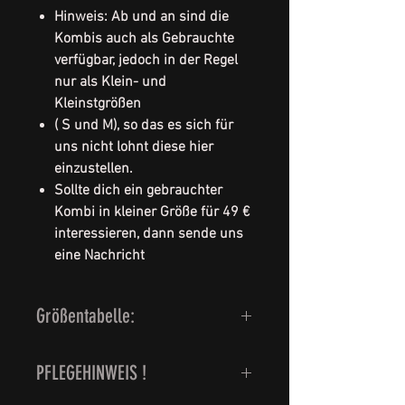
Hinweis: Ab und an sind die
Kombis auch als Gebrauchte
verfügbar, jedoch in der Regel
nur als Klein- und
Kleinstgrößen
( S und M), so das es sich für
uns nicht lohnt diese hier
einzustellen.
Sollte dich ein gebrauchter
Kombi in kleiner Größe für 49 €
interessieren, dann sende uns
eine Nachricht
Größentabelle:
Herrengröße 46 = Grösse S
PFLEGEHINWEIS !
Herrengröße 48 = Grösse M
Herrengröße 50 = Grösse L