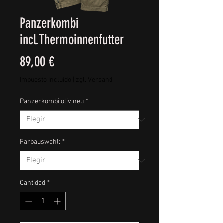
Panzerkombi
incl.Thermoinnenfutter
Precio
89,00 €
Impuesto incluido
|
zgl. Versand
Panzerkombi oliv neu
*
Farbauswahl:
*
Cantidad
*