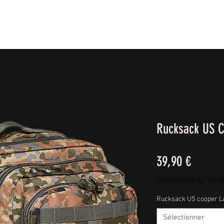
IE FÜßE
BEKLEIDUNG
CAMPING/REISE & EQUIPMEN
Rucksack US C
Prix
39,90 €
TVA Incluse
|
zgl. Vers
Rucksack US cooper L
Sélectionner