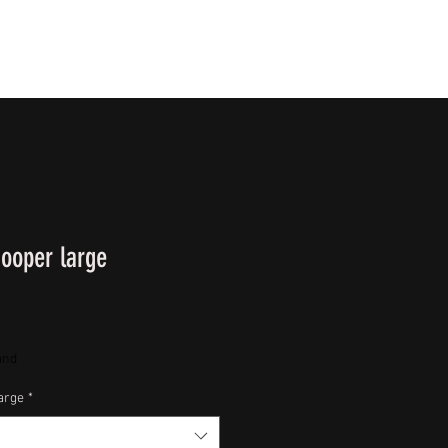
T
SURVIVALKURSE
Winter-/ Frühjahrkatalog 202
ooper large
and
arge
*