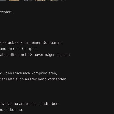
esystem.
eiserucksack für deinen Outdoortrip
Wandern oder Campen.
at deutlich mehr Stauvermägen als sein
t du den Rucksack komprimieren,
t der Platz auch ausreichend vorhanden.
chwarz,blau anthrazite, sandfarben,
und darkcamo.