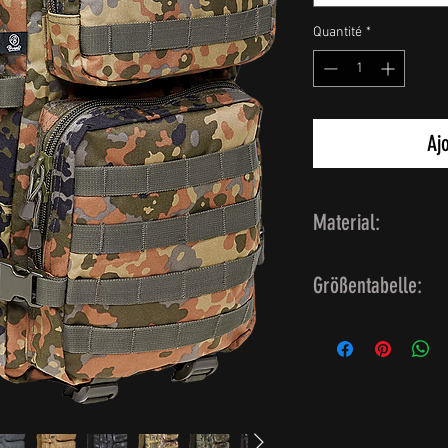
Quantité
*
Aj
Material:
Obermaterial: Nyl
Größentabelle:
Höhe: 52 cm
Breite: 30 cm
Tiefe: 32 cm