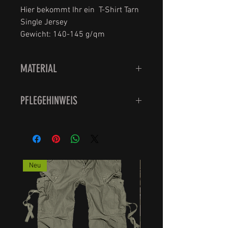
Hier bekommt Ihr ein T-Shirt Tarn
Single Jersey
Gewicht: 140-145 g/qm
MATERIAL
100% Baumwolle
PFLEGEHINWEIS
Waschbar bei 30 Grad.
Bitte nicht den Trockner
verwenden sondern feucht
aufhängen, das schont die Qualität
Neu
der Strümpfe.
Schadstoffgeprüft.