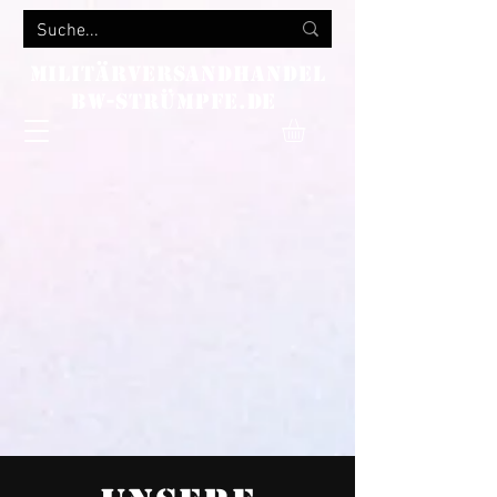
MILITÄRVERSANDHANDEL
bw-strümpfe.de