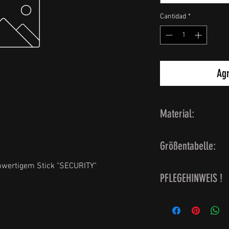
Cantidad
*
Agr
Material:
65 % Polyester, 35
Größentabelle:
hwertigem Stick "SECURITY"
Einheitsgrösse - un
PFLEGEHINWEIS !
waschbar bei 30 G
Trockner vermeide