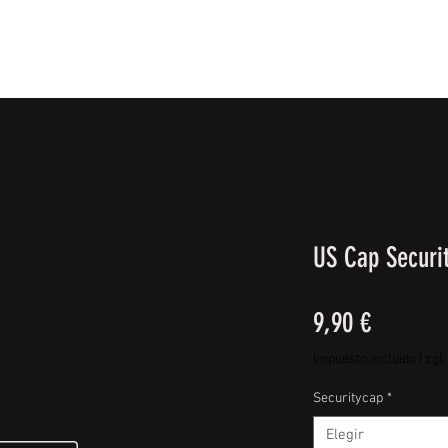
IE FÜßE
BEKLEIDUNG
CAMPING/REISE & EQUIPMEN
US Cap Securi
Precio
9,90 €
Impuesto incluido
|
zgl
Securitycap
*
Elegir