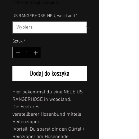
PTU w tym
|
zgl. Versand
US RANGERHOSE, NEU, woodland
*
Sztuk
*
Dodaj do koszyka
Hier bekommst du eine NEUE US
RANGERHOSE in woodland.
Die Features:
verstellbarer Hosenbund mittels
Seitenzipper.
(Vorteil: Du sparst dir den Gürtel )
Beinzipper am Hosenende