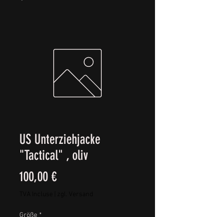
US Unterziehjacke
"Tactical" , oliv
Prix
100,00 €
TVA Incluse
|
zgl. Versand
Größe
*