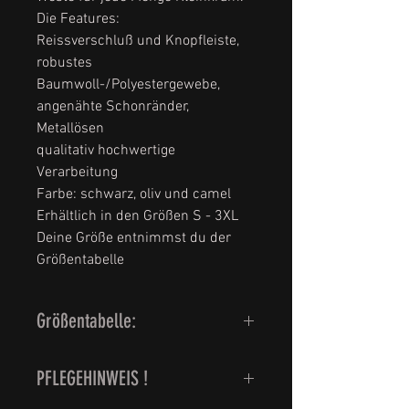
Die Features:
Reissverschluß und Knopfleiste,
robustes
Baumwoll-/Polyestergewebe,
angenähte Schonränder,
Metallösen
qualitativ hochwertige
Verarbeitung
Farbe: schwarz, oliv und camel
Erhältlich in den Größen S - 3XL
Deine Größe entnimmst du der
Größentabelle
Größentabelle:
Grösse S = Herrengröße 46
PFLEGEHINWEIS !
Grösse M = Herrengröße 48
Grösse L = Herrengröße 50