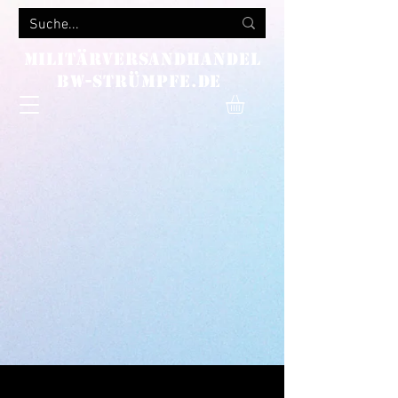
MILITÄRVERSANDHANDEL
bw-strümpfe.de