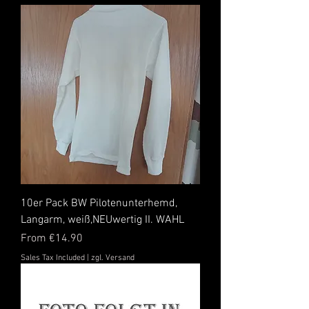
10er Pack BW Pilotenunterhemd,
Langarm, weiß,NEUwertig II. WAHL
Sale Price
From
€14.90
Sales Tax Included
|
zgl. Versand