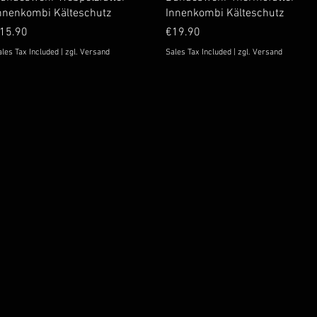
nnenkombi Kälteschutz
Innenkombi Kälteschutz
rice
Price
15.90
€19.90
les Tax Included
|
zgl. Versand
Sales Tax Included
|
zgl. Versand