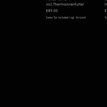
incl.Thermoinnenfutter
I
Price
P
€89.00
€
Sales Tax Included
|
zgl. Versand
Sa