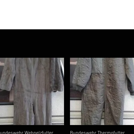
IE FÜßE
BEKLEIDUNG
CAMPING/REISE & EQUIPMEN
Quick View
Quick View
undeswehr Webpelzfutter
Bundeswehr Thermofutter