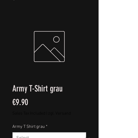
Army T-Shirt grau
Price
€9.90
Sales Tax Included
|
zgl. Versand
Army T Shirt grau
*